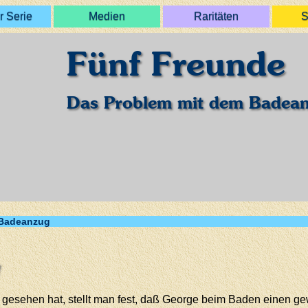
r Serie
Medien
Raritäten
S
Fünf Freunde
Das Problem mit dem Badea
 Badeanzug
esehen hat, stellt man fest, daß George beim Baden einen gew