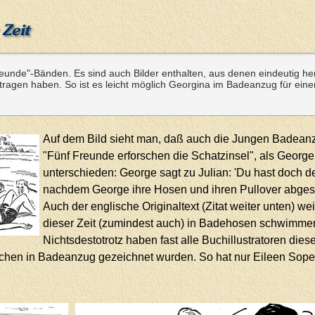
Zeit
eunde"-Bänden. Es sind auch Bilder enthalten, aus denen eindeutig he
ragen haben. So ist es leicht möglich Georgina im Badeanzug für eine
Auf dem Bild sieht man, daß auch die Jungen Badeanz
"Fünf Freunde erforschen die Schatzinsel", als George
unterschieden: George sagt zu Julian: 'Du hast doch d
nachdem George ihre Hosen und ihren Pullover abgestre
Auch der englische Originaltext (Zitat weiter unten) we
dieser Zeit (zumindest auch) in Badehosen schwimme
Nichtsdestotrotz haben fast alle Buchillustratoren dies
en in Badeanzug gezeichnet wurden. So hat nur Eileen Soper 