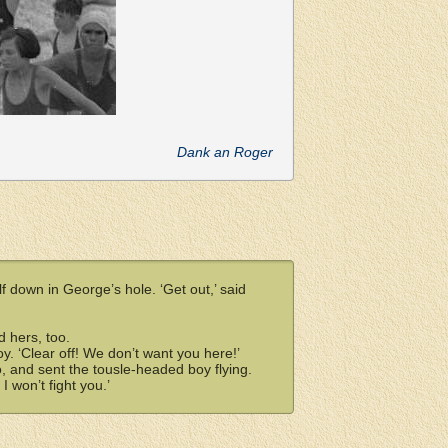
Dank an Roger
 down in George’s hole. ‘Get out,’ said
d hers, too.
oy. ‘Clear off! We don’t want you here!’
o, and sent the tousle-headed boy flying.
I won’t fight you.’