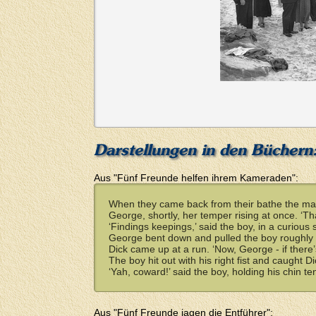
Darstellungen in den Büchern
Aus "Fünf Freunde helfen ihrem Kameraden":
When they came back from their bathe the man h
George, shortly, her temper rising at once. ‘Tha
‘Findings keepings,’ said the boy, in a curious 
George bent down and pulled the boy roughly ou
Dick came up at a run. ‘Now, George - if there’s
The boy hit out with his right fist and caught 
‘Yah, coward!’ said the boy, holding his chin tend
Aus "Fünf Freunde jagen die Entführer":