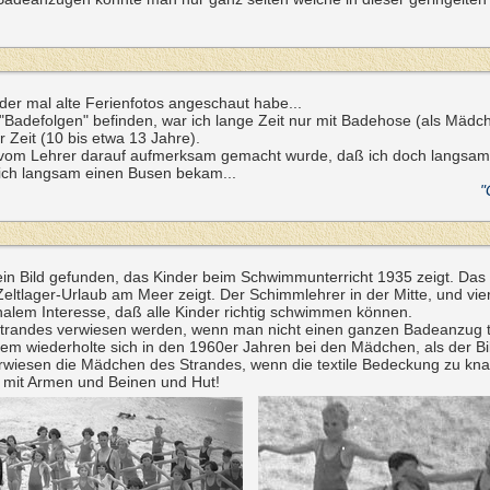
ieder mal alte Ferienfotos angeschaut habe...
 "Badefolgen" befinden, war ich lange Zeit nur mit Badehose (als Mädc
 Zeit (10 bis etwa 13 Jahre).
r vom Lehrer darauf aufmerksam gemacht wurde, daß ich doch langsam 
 ich langsam einen Busen bekam...
"
 ein Bild gefunden, das Kinder beim Schwimmunterricht 1935 zeigt. Das B
ltlager-Urlaub am Meer zeigt. Der Schimmlehrer in der Mitte, und vie
nalem Interesse, daß alle Kinder richtig schwimmen können.
 Strandes verwiesen werden, wenn man nicht einen ganzen Badeanzug t
em wiederholte sich in den 1960er Jahren bei den Mädchen, als der Bik
wiesen die Mädchen des Strandes, wenn die textile Bedeckung zu knap
mit Armen und Beinen und Hut!