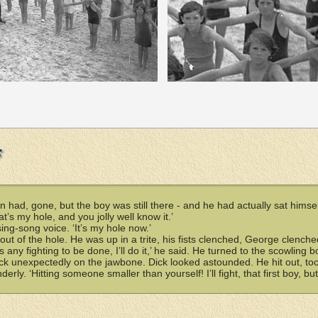
:
ad, gone, but the boy was still there - and he had actually sat himself
t’s my hole, and you jolly well know it.’
sing-song voice. ‘It’s my hole now.’
t of the hole. He was up in a trite, his fists clenched, George clenche
 any fighting to be done, I’ll do it,’ he said. He turned to the scowling b
Dick unexpectedly on the jawbone. Dick looked astounded. He hit out, to
erly. ‘Hitting someone smaller than yourself! I’ll fight, that first boy, but 