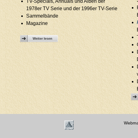
TV-Specials, Annuals und Alben der
1978er TV Serie und der 1996er TV-Serie
Sammelbände
Magazine
Weiter lesen
Webma