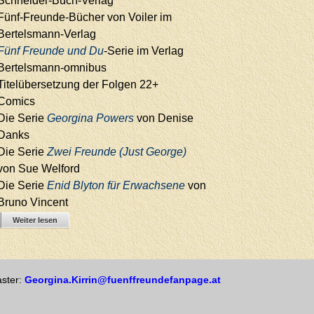
Schneider-Buch-Verlag
Fünf-Freunde-Bücher von Voiler im
Bertelsmann-Verlag
Fünf Freunde und Du
-Serie im Verlag
Bertelsmann-omnibus
Titelübersetzung der Folgen 22+
Comics
Die Serie
Georgina Powers
von Denise
Danks
Die Serie
Zwei Freunde (Just George)
von Sue Welford
Die Serie
Enid Blyton für Erwachsene
von
Bruno Vincent
Weiter lesen
ster:
Georgina.Kirrin@fuenffreundefanpage.at