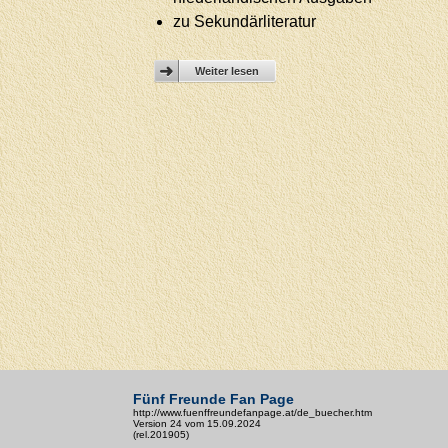
zu Sekundärliteratur
Weiter lesen
Fünf Freunde Fan Page
http://www.fuenffreundefanpage.at/de_buecher.htm
Version 24 vom 15.09.2024
(rel.201905)