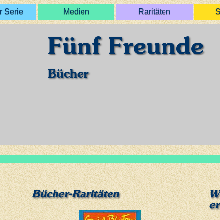
r Serie
Medien
Raritäten
S
Fünf Freunde
Bücher
Bücher-Raritäten
We
er