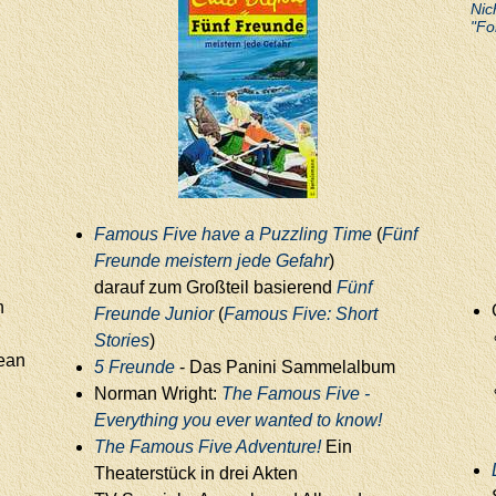
Nic
"Fo
Famous Five have a Puzzling Time
(
Fünf
Freunde meistern jede Gefahr
)
darauf zum Großteil basierend
Fünf
n
Freunde Junior
(
Famous Five: Short
Stories
)
ean
5 Freunde
- Das Panini Sammelalbum
Norman Wright:
The Famous Five -
Everything you ever wanted to know!
The Famous Five Adventure!
Ein
Theaterstück in drei Akten