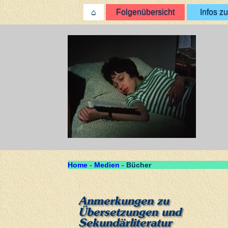
⌂
Folgenübersicht
Infos zu
Home
-
Medien
-
Bücher
Anmerkungen zu
Übersetzungen und
Sekundärliteratur