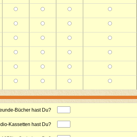
Freunde-Bücher hast Du?
udio-Kassetten hast Du?