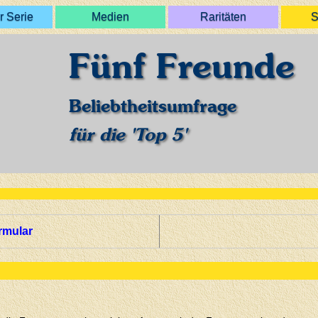
r Serie
Medien
Raritäten
S
Fünf Freunde
Beliebtheitsumfrage
für die 'Top 5'
rmular