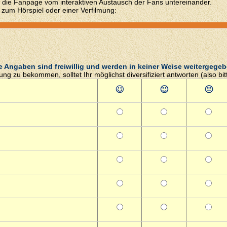
 die Fanpage vom interaktiven Austausch der Fans untereinander.
 zum Hörspiel oder einer Verfilmung:
e Angaben sind freiwillig und werden in keiner Weise weitergegeb
g zu bekommen, solltet Ihr möglichst diversifiziert antworten (also bi