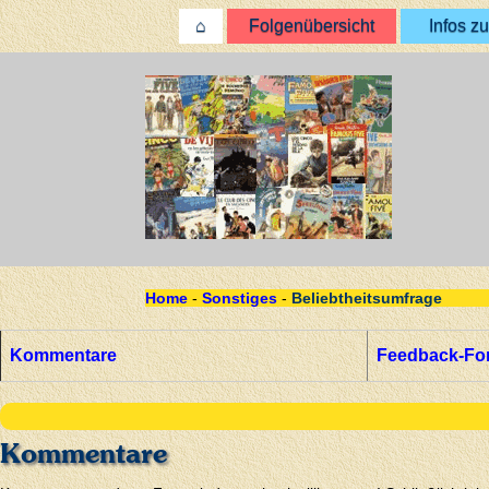
⌂
Folgenübersicht
Infos zu
Home
-
Sonstiges
-
Beliebtheitsumfrage
Kommentare
Feedback-Fo
Kommentare