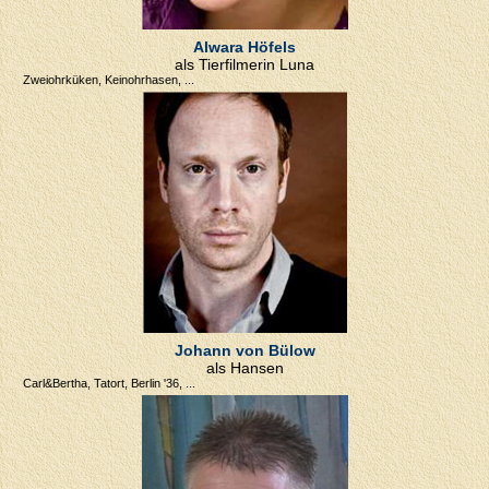
Alwara Höfels
als Tierfilmerin Luna
Zweiohrküken, Keinohrhasen, ...
Johann von Bülow
als Hansen
Carl&Bertha, Tatort, Berlin '36, ...