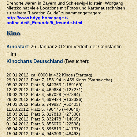
Drehorte waren in Bayern und Schleswig-Holstein. Wolfgang
Mletzko hat viele Locations mit Fotos und Kartenausschnitten
zu seinem "Lacation Guide" zusammengetragen:
http://www.bdyg.homepage.t-
online.de/5_Freunde/5_freunde.html
Kino
Kinostart:
26. Januar 2012 im Verleih der Constantin
Film
Kinocharts Deutschland
(Besucher):
26.01.2012: ca. 6000 in 432 Kinos (Starttag)
29.01.2012: Platz 7, 153194 in 459 Kinos (Startwoche)
05.02.2012: Platz 6, 342363 (+189169)
12.02.2012: Platz 4, 469634 (+127271)
19.02.2012: Platz 4, 567028 (+97394)
26.02.2012: Platz 4, 699424 (+132396)
04.03.2012: Platz 5, 749827 (+50403)
11.03.2012: Platz 5, 790475 (+40648)
18.03.2012: Platz 5, 817813 (+27338)
25.03.2012: Platz 5, 832478 (+14665)
01.04.2012: Platz 6, 855076 (+22598)
08.04.2012: Platz 5, 896813 (+41737)
15.04.2012: Platz 4, 945306 (+48493)