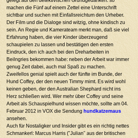
gelegt auf den detektivischen Grundgedanken: so
machen die Fünf auf einem Zettel eine Unterschrift
sichtbar und suchen mit Einfallsreichtum den Urheber.
Der Film und die Dialoge sind witzig, ohne kindisch zu
sein. An Regie und Kamerateam merkt man, daß sie viel
Erfahrung haben, die vier Kinder überzeugend
schaupielen zu lassen und bestätigen den ersten
Eindruck, den ich auch bei den Dreharbeiten in
Beilngries bekommen habe: neben der Arbeit war immer
genug Zeit dabei, auch mal Spaß zu machen.
Zweifellos genial spielt auch der fünfte im Bunde, der
Hund Coffey, der den neuen Timmy mimt. Es wird wohl
keinen geben, der den Australian Shephard nicht ins
Herz schließen wird. Wer mehr über Coffey und seine
Arbeit als Schauspielhund wissen möchte, sollte am 04.
Februar 2012 in VOX die Sendung
hundkatzemaus
ansehen.
Auch für Nostaligker und Insider gibt es ein richtig nettes
Schmankerl: Marcus Harris ("Julian" aus der britischen