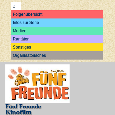
⌂
Folgenübersicht
Infos zur Serie
Medien
Raritäten
Sonstiges
Organisatorisches
Fünf Freunde
Kinofilm