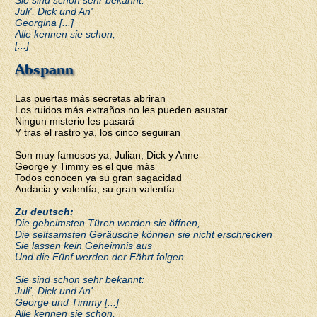
Sie sind schon sehr bekannt:
Juli', Dick und An'
Georgina [...]
Alle kennen sie schon,
[...]
Abspann
Las puertas más secretas abriran
Los ruidos más extraños no les pueden asustar
Ningun misterio les pasará
Y tras el rastro ya, los cinco seguiran
Son muy famosos ya, Julian, Dick y Anne
George y Timmy es el que más
Todos conocen ya su gran sagacidad
Audacia y valentía, su gran valentía
Zu deutsch:
Die geheimsten Türen werden sie öffnen,
Die seltsamsten Geräusche können sie nicht erschrecken
Sie lassen kein Geheimnis aus
Und die Fünf werden der Fährt folgen
Sie sind schon sehr bekannt:
Juli', Dick und An'
George und Timmy [...]
Alle kennen sie schon,