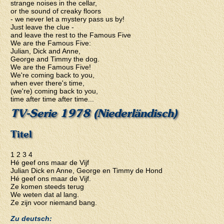
strange noises in the cellar,
or the sound of creaky floors
- we never let a mystery pass us by!
Just leave the clue -
and leave the rest to the Famous Five
We are the Famous Five:
Julian, Dick and Anne,
George and Timmy the dog.
We are the Famous Five!
We're coming back to you,
when ever there's time,
(we're) coming back to you,
time after time after time...
TV-Serie 1978 (Niederländisch)
Titel
1 2 3 4
Hé geef ons maar de Vijf
Julian Dick en Anne, George en Timmy de Hond
Hé geef ons maar de Vijf.
Ze komen steeds terug
We weten dat al lang.
Ze zijn voor niemand bang.
Zu deutsch: