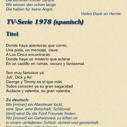
Wir wissen das schon lange
Die haben für keine Angst.
Vielen Dank an Hernie
TV-Serie 1978 (spanisch)
Titel
Donde haya aventuras que correr,
Una pista, un mensaje, clave:
A Los Cinco encontrarás.
Donde haya un misterio que aclarar
En un castillo en ruinas, oscuro y fantasmal.
Son muy famosos ya:
Juli', Dick y An'
George y Timmy es el que más
Todos conocen ya su gran sagacidad
Audacia y valentía, su gran valentía
Zu deutsch:
Wo [immer] ein Abenteuer lockt,
eine Spur, eine Botschaft, Schlüssel:
[dort] wirst Du die Fünf Freunde finden.
Wo [immer] ein Geheimneis zu lüften ist
in einem verfallenen Schloß, dunkel und geisterhaft.