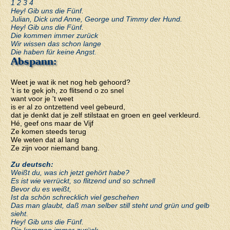
1 2 3 4
Hey! Gib uns die Fünf.
Julian, Dick und Anne, George und Timmy der Hund.
Hey! Gib uns die Fünf.
Die kommen immer zurück
Wir wissen das schon lange
Die haben für keine Angst.
Abspann:
Weet je wat ik net nog heb gehoord?
't is te gek joh, zo flitsend o zo snel
want voor je 't weet
is er al zo ontzettend veel gebeurd,
dat je denkt dat je zelf stilstaat en groen en geel verkleurd.
Hé, geef ons maar de Vijf
Ze komen steeds terug
We weten dat al lang
Ze zijn voor niemand bang.
Zu deutsch:
Weißt du, was ich jetzt gehört habe?
Es ist wie verrückt, so flitzend und so schnell
Bevor du es weißt,
Ist da schön schrecklich viel geschehen
Das man glaubt, daß man selber still steht und grün und gelb
sieht.
Hey! Gib uns die Fünf.
Die kommen immer zurück