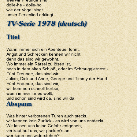
weil wir Freunde sind.
dolle-he - dolle-ho
wie der Vogel singt.
unser Ferienlied erklingt.
TV-Serie 1978 (deutsch)
Titel
Wann immer sich ein Abenteuer lohnt,
Angst und Schrecken kennen wir nicht;
denn das sind wir gewohnt.
Wo immer ein Rätsel zu lösen ist,
hoch in dem alten Schloß, oder im Schmugglernest -
Fünf Freunde, das sind wir:
Julian, Dick und Anne, George und Timmy der Hund.
Fünf Freunde, das sind wir,
wir kommen schnell herbei,
wann immer ihr es wollt;
und schon sind wird da, sind wir da.
Abspann
Was hinter verbotenen Türen auch steckt,
wir kennen kein Zurück - es wird von uns entdeckt.
Wir lassen uns keine Gefahr entgehen;
vertraut auf uns, wir packen's an,
wer kann uns widerstehen?