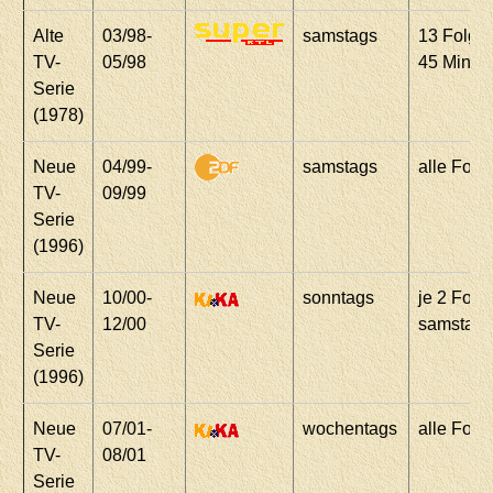
Alte
03/98-
samstags
13 Folgen
TV-
05/98
45 Minut
Serie
(1978)
Neue
04/99-
samstags
alle Folg
TV-
09/99
Serie
(1996)
Neue
10/00-
sonntags
je 2 Folg
TV-
12/00
samstags
Serie
(1996)
Neue
07/01-
wochentags
alle Folg
TV-
08/01
Serie