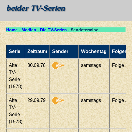
beider TV-Serien
Home
-
Medien
-
Die TV-Serien
-
Sendetermine
Serie
Zeitraum
Sender
Wochentag
Folgen
Alte
30.09.78
samstags
Folge 1-
TV-
Serie
(1978)
Alte
29.09.79
samstags
Folge 22
TV-
Serie
(1978)