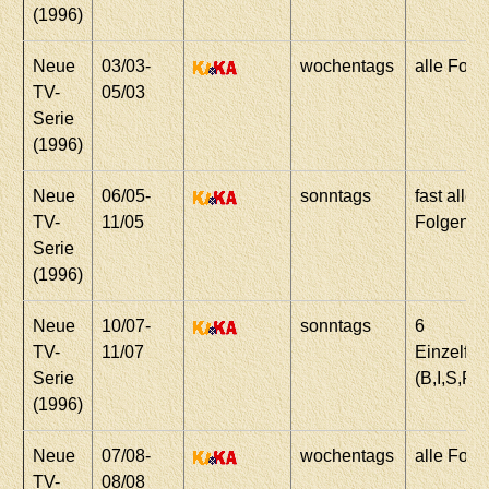
(1996)
Neue
03/03-
wochentags
alle Folg
TV-
05/03
Serie
(1996)
Neue
06/05-
sonntags
fast alle
TV-
11/05
Folgen
Serie
(1996)
Neue
10/07-
sonntags
6
TV-
11/07
Einzelfol
Serie
(B,I,S,F,R
(1996)
Neue
07/08-
wochentags
alle Folg
TV-
08/08