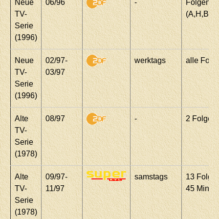
Neue
06/96
-
Folgen 1
TV-
(A,H,B,G
Serie
(1996)
Neue
02/97-
werktags
alle Folg
TV-
03/97
Serie
(1996)
Alte
08/97
-
2 Folgen
TV-
Serie
(1978)
Alte
09/97-
samstags
13 Folgen
TV-
11/97
45 Minut
Serie
(1978)