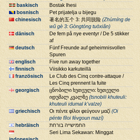
baskisch
Bostak Ihesi
bosnisch
Pet prijatelja u bijegu
chinesisch
著名的五个 3: 共同脱险
(Zhùmíng de
wǔ gè 3: Gòngtóng tuōxiǎn)
dänisch
De fem på nye eventyr / De 5 stikker
af
deutsch
Fünf Freunde auf geheimnisvollen
Spuren
englisch
Five run away together
finnisch
Viisikko karkuteillä
französisch
Le Club des Cinq contre-attaque /
Les Cinq prennent la fuite
georgisch
ცნობილი ხუთეული: ხუთეული
იდუმალ კვალზე
(tsnobili khuteuli:
khuteuli idumal k’valze)
griechisch
Οι πέντε φίλοι φεύγουν μαζί
(Oi
pénte fíloi févgoun mazí)
hebräisch
החמישייה בורחת
Seri Lima Sekawan: Minggat
indonesisch