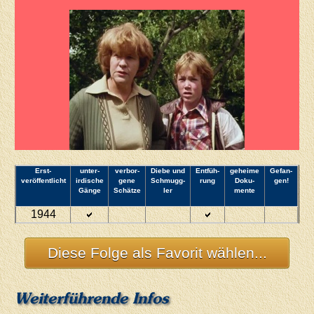
Erst­
unter­
verbor­
Diebe und
Entfüh­
geheime
Gefan­
veröffentlicht
irdische
gene
Schmugg­
rung
Doku­
gen!
Gänge
Schätze
ler
mente
1944
Weiterführende Infos