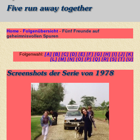
Five run away together
Home
-
Folgenübersicht
-
Fünf Freunde auf
geheimnisvollen Spuren
Folgenwahl:
[A]
[B]
[C]
[D]
[E]
[F]
[G]
[H]
[I]
[J]
[K]
[L]
[M]
[N]
[O]
[P]
[Q]
[R]
[S]
[T]
[U]
Screenshots der Serie von 1978