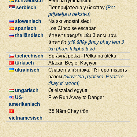
schwedisch
Fem på rymmarstråt
serbisch
Пет пријатеља у бекству
(Pet
prijatelja u bekstvu)
slowenisch
Na skrivnostni sledi
spanisch
Los Cinco se escapan
thailändisch
ห้าสหายผจญภัย เล่ม 3 ตอน แผน
ลักพาตัว
(H̄̂ā s̄h̄āy p̄hcỵ p̣hạy lèm 3
txn p̄hæn lạkphā tạw)
tschechisch
Správná pĕtka - Pĕtka na útĕku
türkisch
Afacan Beşler Kaçıyor
ukrainisch
Славетна п'ятірка. П'ятеро тікають
разом
(Slavetna p'yatirka. P'yatero
tikayutʹ razom)
ungarisch
Öt elszalad együtt
US-
Five Run Away to Danger
amerikanisch
Bộ Năm Chạy trốn
vietnamesisch