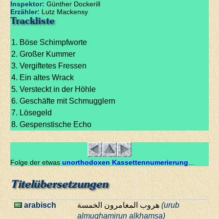
Inspektor:
Günther Dockerill
Erzähler:
Lutz Mackensy
Trackliste
Böse Schimpfworte
Großer Kummer
Vergiftetes Fressen
Ein altes Wrack
Versteckt in der Höhle
Geschäfte mit Schmugglern
Lösegeld
Gespenstische Echo
Folge der etwas
unorthodoxen Kassettennumerierung
...
Titelübersetzungen
arabisch
هروب المغامرون الخمسة
(urub
almughamirun alkhamsa)