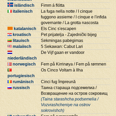
isländisch
Fimm á flótta
italienisch
La fuga nella notte / I cinque
fuggono assieme / I cinque e l'infida
governante / La grotta nascosta
katalanisch
Els Cinc s'escapen
kroatisch
Pet prijatelja - Zajednički bijeg
litauisch
Sėkmingas pabėgimas
malaiisch
5 Sekawan: Cabut Lari
De Vijf gaan er vandoor
niederländisch
norwegisch
Fem på Kirrinøya / Fem på rømmen
Os Cinco Voltam à Ilha
portugiesisch
rumänisch
Cinci fug împreună
russisch
Таина стараща подсемелиа /
Возвращение на остров сокровищ
(Taina starashcha podsemelia /
Vozvrashcheniye na ostrov
sokrovishch)