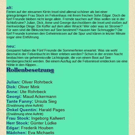
alt:
Ferien auf der einsamen Kirrin-Insel sind allemal schöner als bei einer
griesgrämigen Frau Stock im Felsenhaus mit ihrem frechen Sohn Edgar. Doch die
fünf Freunde bleiben nicht lange allein. Fremde tauchen auf! Was wollen sie in der
Schloßruine? Julian, Dick, Anne und George durchstöbern die Insel und stoßen auf
merkwürdige Dinge: Ein Koffer auf dem alten Wrack! Wer oder was ist Stromer?
Für wen sind die Blinkzeichen auf See bestimmt? Hausen hier Schmuggler? Die
fünf Freunde kommen den Geheimnissen auf die Spur und klären in letzter Minute
sogar eine Entführung.
neu:
Gespannt haben die Fünf Freunde die Sommerferien erwartet. Was sie wohl
diesmal in der Felsenbucht im Meer erleben werden? Schon in der ersten Nacht
beobachten sie geheimnisvolle Lichtsignale, die von einem Boot auf See
herübergeschickt werden. Bei einem Ausflug auf die Felseninsel entdecken sie eine
Höhle in den Klippen...
Rollenbesetzung
Julian:
Oliver Rohrbeck
Dick:
Oliver Mink
Anne:
Ute Rohrbeck
Georgi:
Maud Ackermann
Tante Fanny:
Ursula Sieg
(Erwähnung ohne Auftritt)
Onkel Quentin:
Harald Pages
(Erwähnung ohne Auftritt)
Frau Stock:
Ingeborg Kallwert
Herr Stock:
Günter Lüdke
Edgar:
Frederik Houben
Mädchen:
Eva Michaelis