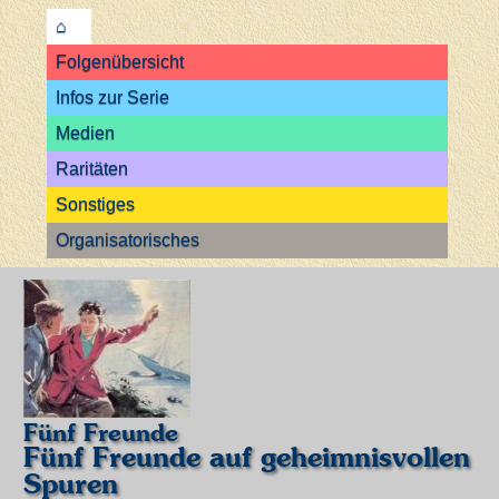
⌂
Folgenübersicht
Infos zur Serie
Medien
Raritäten
Sonstiges
Organisatorisches
Fünf Freunde
Fünf Freunde auf geheimnisvollen
Spuren