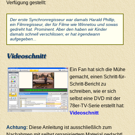
Verfügung gestellt:
Der erste Synchronregisseur war damals Harald Phillip,
ein Filmregisseur, der für Filme wie Winnetou und sowas
gedreht hat. Prominent. Aber den haben wir Kinder
damals schnell verschlissen; er hat irgendwann
aufgegeben...
Videoschnitt
Ein Fan hat sich die Mühe
gemacht, einen Schritt-für-
Schritt-Bericht zu
schreiben, wie er sich
selbst eine DVD mit der
78er-TV-Serie erstellt hat:
Videoschnitt
Achtung:
Diese Anleitung ist ausschließlich zum
Nachahmen mit selbst organisiertem Material gedacht!