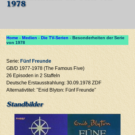
1978
Home
-
Medien
-
Die TV-Serien
-
Besonderheiten der Serie
von 1978
Serie:
Fünf Freunde
GB/D 1977-1978 (The Famous Five)
26 Episoden in 2 Staffeln
Deutsche Erstausstrahlung: 30.09.1978 ZDF
Alternativtitel: "Enid Blyton: Fünf Freunde"
Standbilder