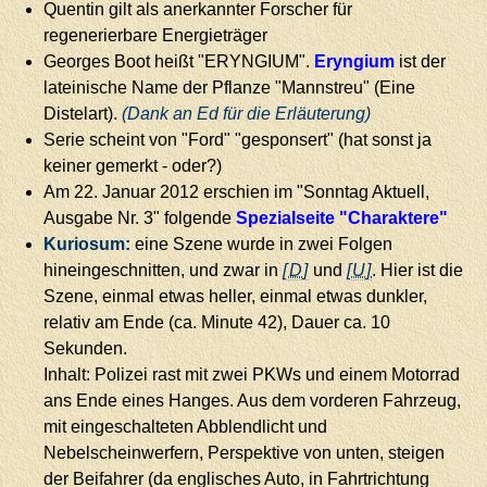
Quentin gilt als anerkannter Forscher für
regenerierbare Energieträger
Georges Boot heißt "ERYNGIUM".
Eryngium
ist der
lateinische Name der Pflanze "Mannstreu" (Eine
Distelart).
(Dank an Ed für die Erläuterung)
Serie scheint von "Ford" "gesponsert" (hat sonst ja
keiner gemerkt - oder?)
Am 22. Januar 2012 erschien im "Sonntag Aktuell,
Ausgabe Nr. 3" folgende
Spezialseite "Charaktere"
Kuriosum:
eine Szene wurde in zwei Folgen
hineingeschnitten, und zwar in
[D]
und
[U]
. Hier ist die
Szene, einmal etwas heller, einmal etwas dunkler,
relativ am Ende (ca. Minute 42), Dauer ca. 10
Sekunden.
Inhalt: Polizei rast mit zwei PKWs und einem Motorrad
ans Ende eines Hanges. Aus dem vorderen Fahrzeug,
mit eingeschalteten Abblendlicht und
Nebelscheinwerfern, Perspektive von unten, steigen
der Beifahrer (da englisches Auto, in Fahrtrichtung